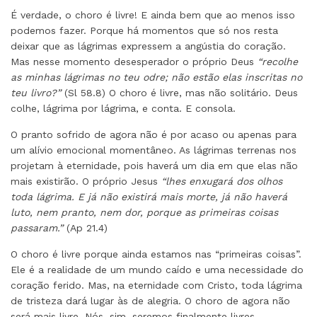
É verdade, o choro é livre! E ainda bem que ao menos isso
podemos fazer. Porque há momentos que só nos resta
deixar que as lágrimas expressem a angústia do coração.
Mas nesse momento desesperador o próprio Deus
“recolhe
as minhas lágrimas no teu odre; não estão elas inscritas no
teu livro?”
(Sl 58.8) O choro é livre, mas não solitário. Deus
colhe, lágrima por lágrima, e conta. E consola.
O pranto sofrido de agora não é por acaso ou apenas para
um alívio emocional momentâneo. As lágrimas terrenas nos
projetam à eternidade, pois haverá um dia em que elas não
mais existirão. O próprio Jesus
“lhes enxugará dos olhos
toda lágrima. E já não existirá mais morte, já não haverá
luto, nem pranto, nem dor, porque as primeiras coisas
passaram.”
(Ap 21.4)
O choro é livre porque ainda estamos nas “primeiras coisas”.
Ele é a realidade de um mundo caído e uma necessidade do
coração ferido. Mas, na eternidade com Cristo, toda lágrima
de tristeza dará lugar às de alegria. O choro de agora não
será mais livre. Nós, sim, seremos finalmente livres.