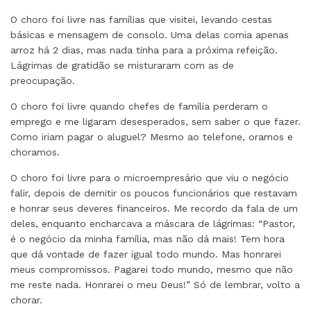
O choro foi livre nas famílias que visitei, levando cestas
básicas e mensagem de consolo. Uma delas comia apenas
arroz há 2 dias, mas nada tinha para a próxima refeição.
Lágrimas de gratidão se misturaram com as de
preocupação.
O choro foi livre quando chefes de família perderam o
emprego e me ligaram desesperados, sem saber o que fazer.
Como iriam pagar o aluguel? Mesmo ao telefone, oramos e
choramos.
O choro foi livre para o microempresário que viu o negócio
falir, depois de demitir os poucos funcionários que restavam
e honrar seus deveres financeiros. Me recordo da fala de um
deles, enquanto encharcava a máscara de lágrimas: “Pastor,
é o negócio da minha família, mas não dá mais! Tem hora
que dá vontade de fazer igual todo mundo. Mas honrarei
meus compromissos. Pagarei todo mundo, mesmo que não
me reste nada. Honrarei o meu Deus!” Só de lembrar, volto a
chorar.