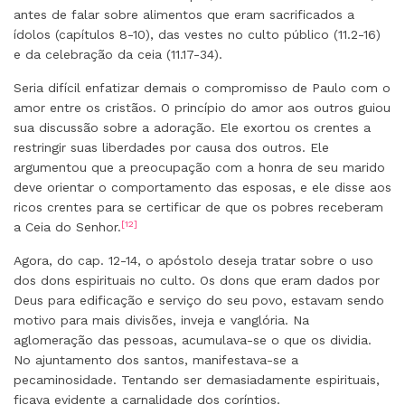
antes de falar sobre alimentos que eram sacrificados a
ídolos (capítulos 8-10), das vestes no culto público (11.2-16)
e da celebração da ceia (11.17-34).
Seria difícil enfatizar demais o compromisso de Paulo com o
amor entre os cristãos. O princípio do amor aos outros guiou
sua discussão sobre a adoração. Ele exortou os crentes a
restringir suas liberdades por causa dos outros. Ele
argumentou que a preocupação com a honra de seu marido
deve orientar o comportamento das esposas, e ele disse aos
ricos crentes para se certificar de que os pobres receberam
[12]
a Ceia do Senhor.
Agora, do cap. 12-14, o apóstolo deseja tratar sobre o uso
dos dons espirituais no culto. Os dons que eram dados por
Deus para edificação e serviço do seu povo, estavam sendo
motivo para mais divisões, inveja e vanglória. Na
aglomeração das pessoas, acumulava-se o que os dividia.
No ajuntamento dos santos, manifestava-se a
pecaminosidade. Tentando ser demasiadamente espirituais,
ficava evidente a carnalidade dos coríntios.