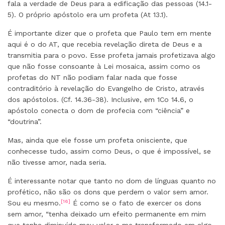
fala a verdade de Deus para a edificação das pessoas (14.1-
5). O próprio apóstolo era um profeta (At 13.1).
É importante dizer que o profeta que Paulo tem em mente
aqui é o do AT, que recebia revelação direta de Deus e a
transmitia para o povo. Esse profeta jamais profetizava algo
que não fosse consoante à Lei mosaica, assim como os
profetas do NT não podiam falar nada que fosse
contraditório à revelação do Evangelho de Cristo, através
dos apóstolos. (Cf. 14.36-38). Inclusive, em 1Co 14.6, o
apóstolo conecta o dom de profecia com “ciência” e
“doutrina”.
Mas, ainda que ele fosse um profeta onisciente, que
conhecesse tudo, assim como Deus, o que é impossível, se
não tivesse amor, nada seria.
É interessante notar que tanto no dom de línguas quanto no
profético, não são os dons que perdem o valor sem amor.
[16]
Sou eu mesmo.
É como se o fato de exercer os dons
sem amor, “tenha deixado um efeito permanente em mim