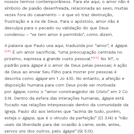
nossos termos contemporâneos. Para ele aqui, o amor não é
símbolo de paixão desenfreada, relacionada ao sexo, muitas
vezes fora do casamento – e que só traz destruição,
frustração e a ira de Deus. Para o apóstolo, amor não é
desculpa para o pecado ou validação do que Deus
condenou – “se tem amor é permitido”, como dizem.
A palavra que Paulo usa aqui, traduzida por “amor”, é
ágape.
[28]
É um amor sacrificial, “uma preocupação centrada no
[29]
próximo, expressa a grande custo pessoal.”
No NT, o
padrão para
ágape
é o amor de Deus pelas pessoas; A ação
de Deus ao enviar Seu Filho para morrer por pessoas é
descrita como
ágape
em 1 Jo 4.10. No entanto, a afeição e
disposição humana para com Deus pode ser motivada
por
ágape
, como o “amor constrangedor de Cristo” em 2 Co
5.14. Dentro da esfera das interações humanas,
ágape
está
focado nas relações interpessoais dentro da comunidade da
Igreja. Paulo diz aos leitores que “acima de tudo, porém,
esteja o
ágape
, que é o vínculo da perfeição” (Cl 3.14) e “não
useis da liberdade para dar ocasião à carne; sede, antes,
servos uns dos outros, pelo
ágape”
(Gl 5.13).