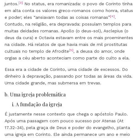
[3]
juntos.
No status, era romanizada: o povo de Corinto tinha
em alta conta os valores greco-romanos como honra, status
[4]
e poder; eles “ansiavam todas as coisas romanas”
.
Contudo, na religião, era depravada: possuíam templos para
muitas deidades romanas. Apollo (o deus-sol), Asclepius (o
deus da cura) e Octavia estavam entre os mais proeminentes
na cidade. Há relatos de que havia mais de mil prostitutas
[5]
cultuais no templo de Afrodite
, a deusa do amor, onde
orgias a céu aberto aconteciam como parte do culto a ela.
Essa era a cidade de Corinto, uma cidade de excessos. Do
dinheiro à depravação, passando por todas as áreas da vida.
Uma cidade grande, mas submersa em trevas.
b. Uma igreja problemática
i. A fundação da igreja
É justamente nesse contexto que chega o apóstolo Paulo.
Após uma passagem com pouco sucesso por Atenas (At
17.32-34), pela graça de Deus e poder do evangelho, planta
uma igreja em Corinto. Ele ainda permanece um ano e meio