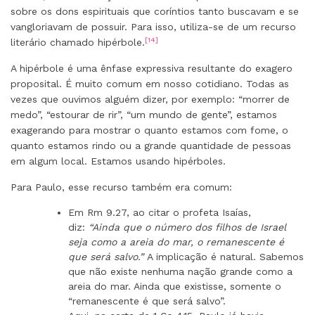
sobre os dons espirituais que coríntios tanto buscavam e se
vangloriavam de possuir. Para isso, utiliza-se de um recurso
[14]
literário chamado hipérbole.
A hipérbole é uma ênfase expressiva resultante do exagero
proposital. É muito comum em nosso cotidiano. Todas as
vezes que ouvimos alguém dizer, por exemplo: “morrer de
medo”, “estourar de rir”, “um mundo de gente”, estamos
exagerando para mostrar o quanto estamos com fome, o
quanto estamos rindo ou a grande quantidade de pessoas
em algum local. Estamos usando hipérboles.
Para Paulo, esse recurso também era comum:
Em Rm 9.27, ao citar o profeta Isaías,
diz:
“Ainda que o número dos filhos de Israel
seja como a areia do mar, o remanescente é
que será salvo.”
A implicação é natural. Sabemos
que não existe nenhuma nação grande como a
areia do mar. Ainda que existisse, somente o
“remanescente é que será salvo”.