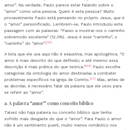
amor”. Na verdade, Paulo parece estar falando sobre o
“amor” como uma pessoa. Quem é esta pessoa? Muito
provavelmente Paulo está pensando no próprio Jesus, que é
o “amor” personificado. Lembrem-se, Paulo introduziu esta
passagem com as palavras: “Passo a mostrar-vos o caminho
sobremodo excelente” (12.31b). Jesus é esse “caminho”, o
[25]
“caminho” do “amor”.
A lista que ele usa aqui não é exaustiva, mas apologética. “O
amor é mais descrito do que definido; e até mesmo essa
[26]
descrição é mais prática do que teórica.”
Paulo escolhe
categorias da ontologia do amor destinadas a combater
[27]
problemas específicos na igreja de Corinto.
Mas, antes de
as abordar, é necessário falar da palavra que ele usou para
se referir ao “amor”.
a. A palavra “amor” como conceito bíblico
Talvez não haja palavra ou conceito bíblico que tenha
sofrido mais desgaste do que o “amor”. Para Paulo o amor
não é um sentimento pueril, muito menos romântico nos