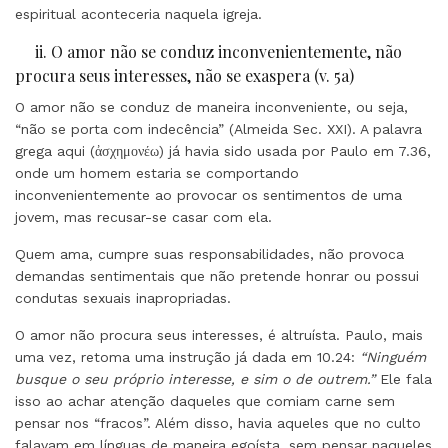
espiritual aconteceria naquela igreja.
ii. O amor não se conduz inconvenientemente, não
procura seus interesses, não se exaspera (v. 5a)
O amor não se conduz de maneira inconveniente, ou seja,
“não se porta com indecência” (Almeida Sec. XXI). A palavra
grega aqui (ἀσχημονέω) já havia sido usada por Paulo em 7.36,
onde um homem estaria se comportando
inconvenientemente ao provocar os sentimentos de uma
jovem, mas recusar-se casar com ela.
Quem ama, cumpre suas responsabilidades, não provoca
demandas sentimentais que não pretende honrar ou possui
condutas sexuais inapropriadas.
O amor não procura seus interesses, é altruísta. Paulo, mais
uma vez, retoma uma instrução já dada em 10.24:
“Ninguém
busque o seu próprio interesse, e sim o de outrem.”
Ele fala
isso ao achar atenção daqueles que comiam carne sem
pensar nos “fracos”. Além disso, havia aqueles que no culto
falavam em línguas de maneira egoísta, sem pensar naqueles