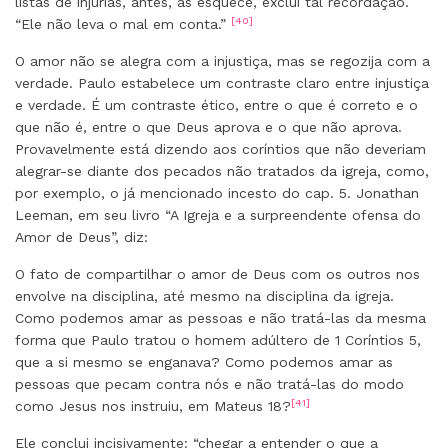
listas de injúrias, antes, as esquece, exclui tal recordação.
[40]
“Ele não leva o mal em conta.”
O amor não se alegra com a injustiça, mas se regozija com a
verdade. Paulo estabelece um contraste claro entre injustiça
e verdade. É um contraste ético, entre o que é correto e o
que não é, entre o que Deus aprova e o que não aprova.
Provavelmente está dizendo aos coríntios que não deveriam
alegrar-se diante dos pecados não tratados da igreja, como,
por exemplo, o já mencionado incesto do cap. 5. Jonathan
Leeman, em seu livro “A Igreja e a surpreendente ofensa do
Amor de Deus”, diz:
O fato de compartilhar o amor de Deus com os outros nos
envolve na disciplina, até mesmo na disciplina da igreja.
Como podemos amar as pessoas e não tratá-las da mesma
forma que Paulo tratou o homem adúltero de 1 Coríntios 5,
que a si mesmo se enganava? Como podemos amar as
pessoas que pecam contra nós e não tratá-las do modo
[41]
como Jesus nos instruiu, em Mateus 18?
Ele conclui incisivamente: “chegar a entender o que a