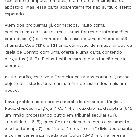
sexualmente impuros (imorais) eram do conhecimento do
apóstolo. Mas, essa carta aparentemente não surtiu o efeito
esperado.
Além dos problemas já conhecidos, Paulo toma
conhecimento de outros mais. Suas fontes de informações
eram duas:
(1)
os membros da casa de uma senhora cristã
chamada Cloe (1.11), e
(2)
uma comissão de irmãos vindos da
igreja de Corinto com uma oferta e uma carta contendo
perguntas (16.17). E elas testificavam que a situação havia
piorado.
Paulo, então, escreve a “primeira carta aos coríntios”, nosso
objeto de estudo. Uma carta, a fim de instruí-los mais um
pouco.
Havia problemas de ordem moral, doutrinária e litúrgica.
Havia divisões na igreja (1 Co 1-4), frouxidão na disciplina (5.1),
um irmão processando outro em tribunal secular (6.1),
imoralidade (6.15), questões relacionadas com o casamento
e celibato (cap. 7), os “fracos” e os “fortes” divididos quanto
a comer carne sacrificada aos ídolos (8-10) e uma heresia