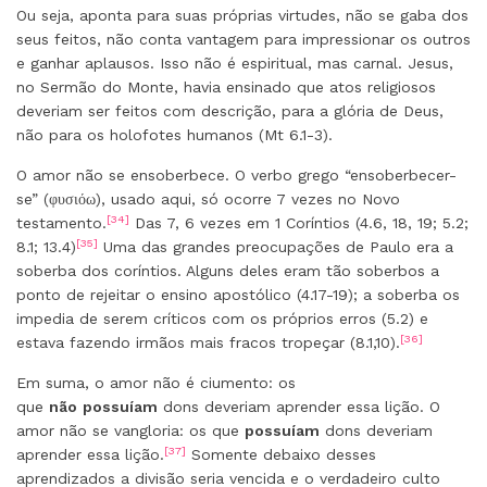
Ou seja, aponta para suas próprias virtudes, não se gaba dos
seus feitos, não conta vantagem para impressionar os outros
e ganhar aplausos. Isso não é espiritual, mas carnal. Jesus,
no Sermão do Monte, havia ensinado que atos religiosos
deveriam ser feitos com descrição, para a glória de Deus,
não para os holofotes humanos (Mt 6.1-3).
O amor não se ensoberbece. O verbo grego “ensoberbecer-
se” (φυσιόω), usado aqui, só ocorre 7 vezes no Novo
[34]
testamento.
Das 7, 6 vezes em 1 Coríntios (4.6, 18, 19; 5.2;
[35]
8.1; 13.4)
Uma das grandes preocupações de Paulo era a
soberba dos coríntios. Alguns deles eram tão soberbos a
ponto de rejeitar o ensino apostólico (4.17-19); a soberba os
impedia de serem críticos com os próprios erros (5.2) e
[36]
estava fazendo irmãos mais fracos tropeçar (8.1,10).
Em suma, o amor não é ciumento: os
que
não
possuíam
dons deveriam aprender essa lição. O
amor não se vangloria: os que
possuíam
dons deveriam
[37]
aprender essa lição.
Somente debaixo desses
aprendizados a divisão seria vencida e o verdadeiro culto