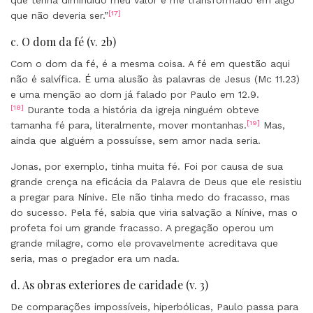
que tenha diminuído meu valor e me transformado em algo
[17]
que não deveria ser.”
c. O dom da fé (v. 2b)
Com o dom da fé, é a mesma coisa. A fé em questão aqui
não é salvífica. É uma alusão às palavras de Jesus (Mc 11.23)
e uma menção ao dom já falado por Paulo em 12.9.
[18]
Durante toda a história da igreja ninguém obteve
[19]
tamanha fé para, literalmente, mover montanhas.
Mas,
ainda que alguém a possuísse, sem amor nada seria.
Jonas, por exemplo, tinha muita fé. Foi por causa de sua
grande crença na eficácia da Palavra de Deus que ele resistiu
a pregar para Nínive. Ele não tinha medo do fracasso, mas
do sucesso. Pela fé, sabia que viria salvação a Nínive, mas o
profeta foi um grande fracasso. A pregação operou um
grande milagre, como ele provavelmente acreditava que
seria, mas o pregador era um nada.
d. As obras exteriores de caridade (v. 3)
De comparações impossíveis, hiperbólicas, Paulo passa para