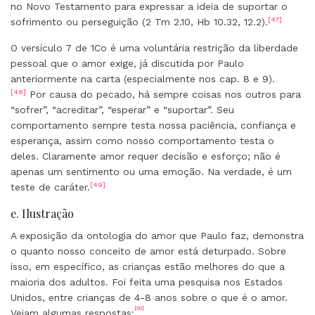
no Novo Testamento para expressar a ideia de suportar o
[47]
sofrimento ou perseguição (2 Tm 2.10, Hb 10.32, 12.2).
O versículo 7 de 1Co é uma voluntária restrição da liberdade
pessoal que o amor exige, já discutida por Paulo
anteriormente na carta (especialmente nos cap. 8 e 9).
[48]
Por causa do pecado, há sempre coisas nos outros para
“sofrer”, “acreditar”, “esperar” e “suportar”. Seu
comportamento sempre testa nossa paciência, confiança e
esperança, assim como nosso comportamento testa o
deles. Claramente amor requer decisão e esforço; não é
apenas um sentimento ou uma emoção. Na verdade, é um
[49]
teste de caráter.
e. Ilustração
A exposição da ontologia do amor que Paulo faz, demonstra
o quanto nosso conceito de amor está deturpado. Sobre
isso, em específico, as crianças estão melhores do que a
maioria dos adultos. Foi feita uma pesquisa nos Estados
Unidos, entre crianças de 4-8 anos sobre o que é o amor.
[50]
Vejam algumas respostas: