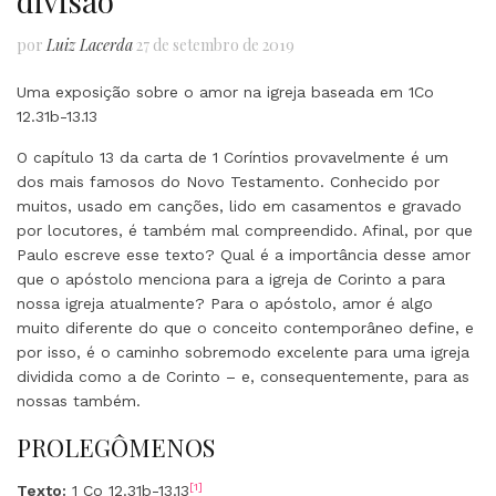
divisão
por
Luiz Lacerda
27 de setembro de 2019
Uma exposição sobre o amor na igreja baseada em 1Co
12.31b-13.13
O capítulo 13 da carta de 1 Coríntios provavelmente é um
dos mais famosos do Novo Testamento. Conhecido por
muitos, usado em canções, lido em casamentos e gravado
por locutores, é também mal compreendido. Afinal, por que
Paulo escreve esse texto? Qual é a importância desse amor
que o apóstolo menciona para a igreja de Corinto a para
nossa igreja atualmente? Para o apóstolo, amor é algo
muito diferente do que o conceito contemporâneo define, e
por isso, é o caminho sobremodo excelente para uma igreja
dividida como a de Corinto – e, consequentemente, para as
nossas também.
PROLEGÔMENOS
[1]
Texto:
1 Co 12.31b-13.13