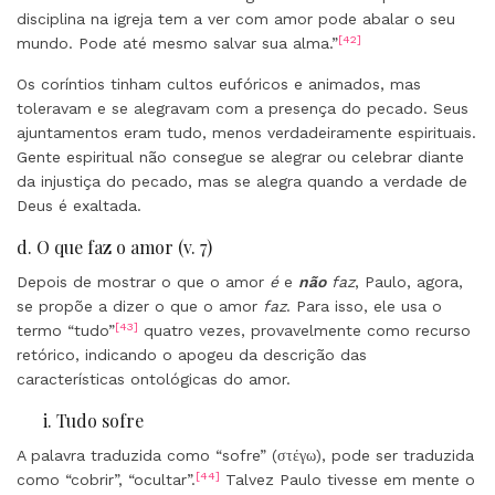
disciplina na igreja tem a ver com amor pode abalar o seu
[42]
mundo. Pode até mesmo salvar sua alma.”
Os coríntios tinham cultos eufóricos e animados, mas
toleravam e se alegravam com a presença do pecado. Seus
ajuntamentos eram tudo, menos verdadeiramente espirituais.
Gente espiritual não consegue se alegrar ou celebrar diante
da injustiça do pecado, mas se alegra quando a verdade de
Deus é exaltada.
d. O que faz o amor (v. 7)
Depois de mostrar o que o amor
é
e
não
faz
, Paulo, agora,
se propõe a dizer o que o amor
faz
. Para isso, ele usa o
[43]
termo “tudo”
quatro vezes, provavelmente como recurso
retórico, indicando o apogeu da descrição das
características ontológicas do amor.
i. Tudo sofre
A palavra traduzida como “sofre” (στέγω), pode ser traduzida
[44]
como “cobrir”, “ocultar”.
Talvez Paulo tivesse em mente o