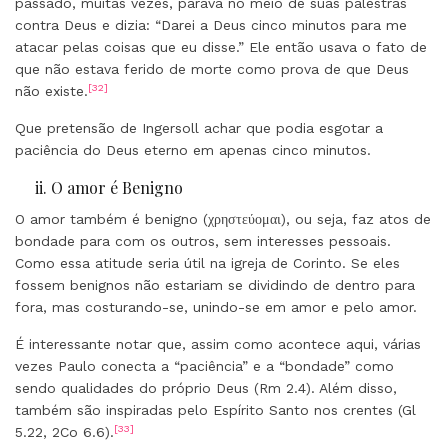
passado, muitas vezes, parava no meio de suas palestras
contra Deus e dizia: “Darei a Deus cinco minutos para me
atacar pelas coisas que eu disse.” Ele então usava o fato de
que não estava ferido de morte como prova de que Deus
[32]
não existe.
Que pretensão de Ingersoll achar que podia esgotar a
paciência do Deus eterno em apenas cinco minutos.
ii. O amor é Benigno
O amor também é benigno (χρηστεύομαι), ou seja, faz atos de
bondade para com os outros, sem interesses pessoais.
Como essa atitude seria útil na igreja de Corinto. Se eles
fossem benignos não estariam se dividindo de dentro para
fora, mas costurando-se, unindo-se em amor e pelo amor.
É interessante notar que, assim como acontece aqui, várias
vezes Paulo conecta a “paciência” e a “bondade” como
sendo qualidades do próprio Deus (Rm 2.4). Além disso,
também são inspiradas pelo Espírito Santo nos crentes (Gl
[33]
5.22, 2Co 6.6).