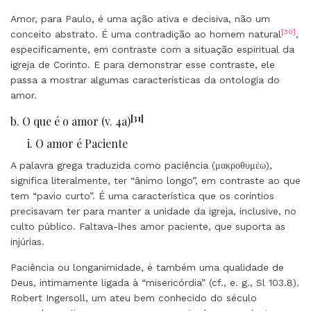
Amor, para Paulo, é uma ação ativa e decisiva, não um
[30]
conceito abstrato. É uma contradição ao homem natural
,
especificamente, em contraste com a situação espiritual da
igreja de Corinto. E para demonstrar esse contraste, ele
passa a mostrar algumas características da ontologia do
amor.
[31]
b. O que é o amor (v. 4a)
i. O amor é Paciente
A palavra grega traduzida como paciência (μακροθυμέω),
significa literalmente, ter “ânimo longo”, em contraste ao que
tem “pavio curto”. É uma característica que os coríntios
precisavam ter para manter a unidade da igreja, inclusive, no
culto público. Faltava-lhes amor paciente, que suporta as
injúrias.
Paciência ou longanimidade, é também uma qualidade de
Deus, intimamente ligada à “misericórdia” (cf., e. g., Sl 103.8).
Robert Ingersoll, um ateu bem conhecido do século