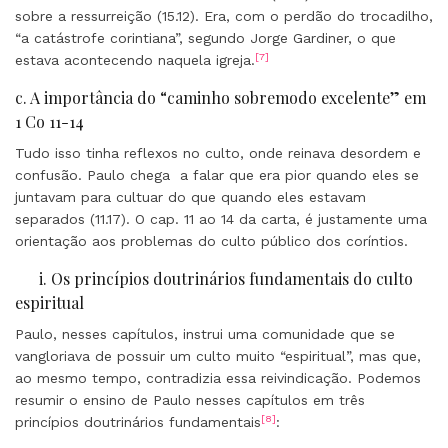
sobre a ressurreição (15.12). Era, com o perdão do trocadilho,
“a catástrofe corintiana”, segundo Jorge Gardiner, o que
[7]
estava acontecendo naquela igreja.
c. A importância do “caminho sobremodo excelente” em
1 Co 11-14
Tudo isso tinha reflexos no culto, onde reinava desordem e
confusão. Paulo chega a falar que era pior quando eles se
juntavam para cultuar do que quando eles estavam
separados (11.17). O cap. 11 ao 14 da carta, é justamente uma
orientação aos problemas do culto público dos coríntios.
i. Os princípios doutrinários fundamentais do culto
espiritual
Paulo, nesses capítulos, instrui uma comunidade que se
vangloriava de possuir um culto muito “espiritual”, mas que,
ao mesmo tempo, contradizia essa reivindicação. Podemos
resumir o ensino de Paulo nesses capítulos em três
[8]
princípios doutrinários fundamentais
: