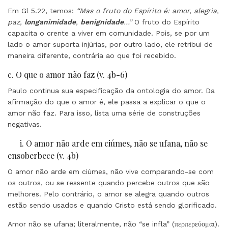
Em Gl 5.22, temos:
“Mas o fruto do Espírito é: amor, alegria,
paz,
longanimidade
,
benignidade
…”
O fruto do Espírito
capacita o crente a viver em comunidade. Pois, se por um
lado o amor suporta injúrias, por outro lado, ele retribui de
maneira diferente, contrária ao que foi recebido.
c. O que o amor não faz (v. 4b-6)
Paulo continua sua especificação da ontologia do amor. Da
afirmação do que o amor é, ele passa a explicar o que o
amor não faz. Para isso, lista uma série de construções
negativas.
i. O amor não arde em ciúmes, não se ufana, não se
ensoberbece (v. 4b)
O amor não arde em ciúmes, não vive comparando-se com
os outros, ou se ressente quando percebe outros que são
melhores. Pelo contrário, o amor se alegra quando outros
estão sendo usados e quando Cristo está sendo glorificado.
Amor não se ufana; literalmente, não “se infla” (περπερεύομαι).