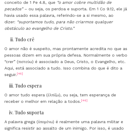
conceito de 1 Pe 4.8, que
“o amor cobre multidão de
pecados”
– ou seja, os perdoa e suporta. Em 1 Co 9.12, ele já
havia usado essa palavra, referindo-se a si mesmo, ao
dizer:
“suportamos tudo, para não criarmos qualquer
obstáculo ao evangelho de Cristo.”
ii. Tudo crê
O amor não é suspeito, mas prontamente acredita no que as
pessoas dizem em sua própria defesa. Normalmente o verbo
“crer” (πιστεύω) é associado a Deus, Cristo, o Evangelho, etc.
Aqui, está associado a tudo. Isso combina do que é dito a
[45]
seguir.
iii. Tudo espera
O amor tudo espera (ἐλπίζω), ou seja, tem esperança de
[46]
receber o melhor em relação a todos.
iv. Tudo suporta
A palavra grega (ὑπομένω) é realmente uma palavra militar e
significa resistir ao assalto de um inimigo. Por isso, é usado