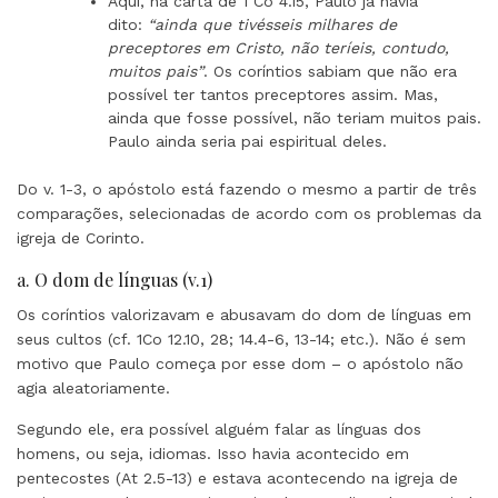
Aqui, na carta de 1 Co 4.15, Paulo já havia
dito:
“ainda que tivésseis milhares de
preceptores em Cristo, não teríeis, contudo,
muitos pais”
. Os coríntios sabiam que não era
possível ter tantos preceptores assim. Mas,
ainda que fosse possível, não teriam muitos pais.
Paulo ainda seria pai espiritual deles.
Do v. 1-3, o apóstolo está fazendo o mesmo a partir de três
comparações, selecionadas de acordo com os problemas da
igreja de Corinto.
a. O dom de línguas (v.1)
Os coríntios valorizavam e abusavam do dom de línguas em
seus cultos (cf. 1Co 12.10, 28; 14.4-6, 13-14; etc.). Não é sem
motivo que Paulo começa por esse dom – o apóstolo não
agia aleatoriamente.
Segundo ele, era possível alguém falar as línguas dos
homens, ou seja, idiomas. Isso havia acontecido em
pentecostes (At 2.5-13) e estava acontecendo na igreja de