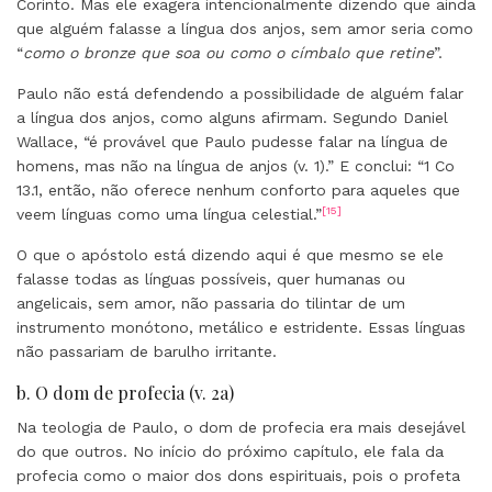
Corinto. Mas ele exagera intencionalmente dizendo que ainda
que alguém falasse a língua dos anjos, sem amor seria como
“
como o bronze que soa ou como o címbalo que retine
”.
Paulo não está defendendo a possibilidade de alguém falar
a língua dos anjos, como alguns afirmam. Segundo Daniel
Wallace, “é provável que Paulo pudesse falar na língua de
homens, mas não na língua de anjos (v. 1).” E conclui: “1 Co
13.1, então, não oferece nenhum conforto para aqueles que
[15]
veem línguas como uma língua celestial.”
O que o apóstolo está dizendo aqui é que mesmo se ele
falasse todas as línguas possíveis, quer humanas ou
angelicais, sem amor, não passaria do tilintar de um
instrumento monótono, metálico e estridente. Essas línguas
não passariam de barulho irritante.
b. O dom de profecia (v. 2a)
Na teologia de Paulo, o dom de profecia era mais desejável
do que outros. No início do próximo capítulo, ele fala da
profecia como o maior dos dons espirituais, pois o profeta