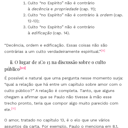
Culto “no Espírito” não é contrário
à
decência
e
propriedade
(cap. 11);
Culto “no Espírito” não é contrário à
ordem
(cap.
12-13);
Culto “no Espírito” não é contrário
à
edificação
(cap. 14).
“Decência, ordem e edificação. Essas coisas não são
[9]
contrárias a um culto verdadeiramente espiritual.”
ii. O lugar de 1Co 13 na discussão sobre o culto
[10]
público
É possível e natural que uma pergunta nesse momento surja:
“qual a relação que há entre um capítulo sobre amor com o
culto público?” A relação é completa. Tanto, que alguns
chegam a afirmar que se Paulo não tivesse à mão esse
trecho pronto, teria que compor algo muito parecido com
[11]
ele.
O amor, tratado no capítulo 13, é o elo que une vários
assuntos da carta. Por exemplo, Paulo o menciona em 8.1,