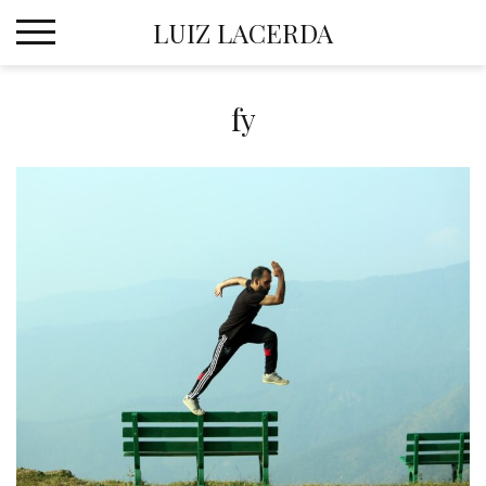
Skip
LUIZ LACERDA
to
content
fy