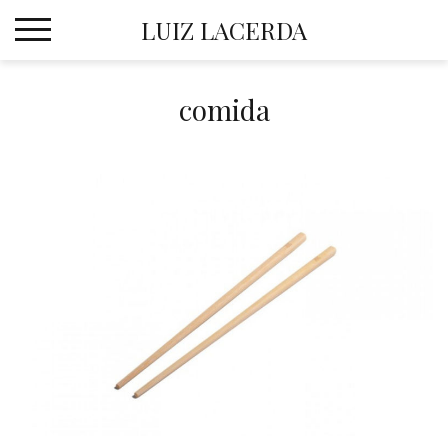
Skip
LUIZ LACERDA
to
content
comida